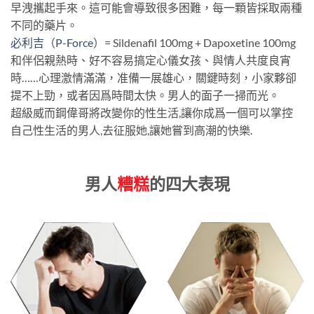
早洩攜起手來。這可能會導致很多困難，每一顆皆採取兩種
不同的藥片。
必利吉
（
P-Force
）= Sildenafil 100mg + Dapoxetine 100mg
和伴侶親熱時、好不容易搞定心儀女孩、與情人共度良宵
時……心理激情滿滿，准備一展雄心，關鍵時刻，小家夥卻
提不上勁，或者因爲時間太快。男人的面子一掃而光。
超級威而鋼偉哥將改變你的性生活,讓你成爲一個可以掌控
自己性生活的男人,去征服她,讓她嘗到高潮的快樂.
男人
糟糕
的四大表現