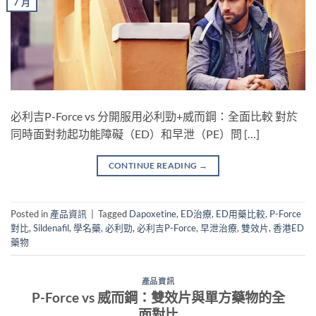
7 月
必利吉P-Force vs 分開服用必利勁+威而鋼：全面比較 對於
同時面對勃起功能障礙（ED）和早泄（PE）問 […]
CONTINUE READING
→
Posted in
產品資訊
|
Tagged
Dapoxetine
,
ED治療
,
ED用藥比較
,
P-Force
對比
,
Sildenafil
,
學名藥
,
必利勁
,
必利吉P-Force
,
早泄治療
,
雙效片
,
香港ED
藥物
產品資訊
P-Force vs 威而鋼：雙效片與單方藥物的全
面對比