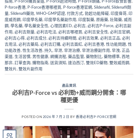
指南
,
P-Force購買渠道
,
P-Force起效時間
,
P-Force頭痛
,
P-Force飲食影響
,
P-force香港
,
P-Force香港哪裡買
,
P-force香港官網
,
Sildenafil
,
Sildenafil劑
量
,
Sildenafil藥效
,
WHO-GMP認證
,
付款方式
,
勃起功能障礙
,
印度偉哥
,
印
度威而鋼
,
印度學名藥
,
印度學名藥副作用
,
印度製藥
,
原廠藥
,
壯陽藥
,
威而
鋼
,
學名藥
,
學名藥安全性
,
心理因素ED
,
必利吉
,
必利吉P-Force
,
必利吉副
作用
,
必利吉劑量
,
必利吉吃法
,
必利吉哪裡買
,
必利吉安全性
,
必利吉官網
,
必利吉心得
,
必利吉成分
,
必利吉持續時間
,
必利吉效果
,
必利吉正品
,
必利
吉用法
,
必利吉藥局
,
必利吉訂購
,
必利吉面紅
,
必利吉香港
,
性功能問題
,
性
功能改善
,
性生活改善
,
持久
,
早泄
,
早泄治療
,
早泄治療副作用
,
早洩
,
正品
渠道
,
生活習慣
,
男性健康
,
網購流程
,
藥品監管
,
藥物對比
,
藥物標準
,
西地
那非
,
訂單查詢
,
購物指南
,
送貨須知
,
達泊西汀
,
雙效ED藥物
,
雙效威而鋼
,
雙效片
,
雙效片副作用
產品資訊
必利吉P-Force vs 必利勁+威而鋼分開食：哪
種更優
POSTED ON
2026 年 7 月 2 日
BY
香港必利吉P-FORCE官網
02