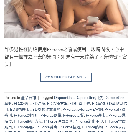
許多男性在開始使用P-Force之前或使用一段時間後，心中
都有一個揮之不去的疑問：如果有一天停藥了，身體會不會
[…]
CONTINUE READING
→
Posted in
產品資訊
|
Tagged
Dapoxetine
,
Dapoxetine用法
,
Dapoxetine
藥效
,
ED年輕化
,
ED治療
,
ED治療方案
,
ED用藥比較
,
ED藥物
,
ED藥物副作
用
,
ED藥物對比
,
ED藥物注意事項
,
P-Force
,
p-force.vip官網
,
P-Force假貨
辨別
,
P-Force副作用
,
P-Force劑量
,
P-Force品質
,
P-Force對比
,
P-Force幾
時食
,
P-Force服用方法
,
P-Force注意事項
,
P-Force消化不良
,
P-Force空腹
服用
,
P-Force網購
,
P-Force藥房
,
P-Force藥效
,
P-Force購物
,
P-Force購買