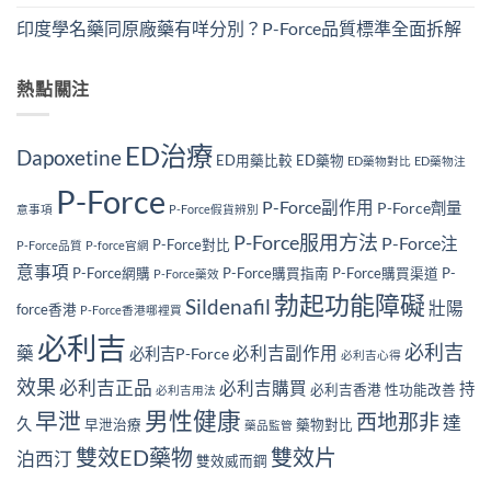
印度學名藥同原廠藥有咩分別？P-Force品質標準全面拆解
熱點關注
ED治療
Dapoxetine
ED用藥比較
ED藥物
ED藥物對比
ED藥物注
P-Force
P-Force副作用
P-Force劑量
意事項
P-Force假貨辨別
P-Force服用方法
P-Force注
P-Force對比
P-Force品質
P-force官網
意事項
P-Force網購
P-Force購買指南
P-Force購買渠道
P-
P-Force藥效
勃起功能障礙
Sildenafil
壯陽
force香港
P-Force香港哪裡買
必利吉
必利吉
藥
必利吉副作用
必利吉P-Force
必利吉心得
效果
必利吉正品
必利吉購買
持
必利吉香港
性功能改善
必利吉用法
男性健康
早泄
西地那非
達
久
早泄治療
藥物對比
藥品監管
雙效ED藥物
雙效片
泊西汀
雙效威而鋼