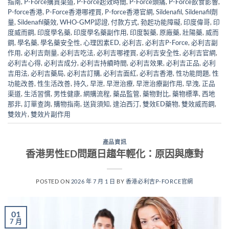
指南
,
P-Force購買渠道
,
P-Force起效時間
,
P-Force頭痛
,
P-Force飲食影響
,
P-force香港
,
P-Force香港哪裡買
,
P-force香港官網
,
Sildenafil
,
Sildenafil劑
量
,
Sildenafil藥效
,
WHO-GMP認證
,
付款方式
,
勃起功能障礙
,
印度偉哥
,
印
度威而鋼
,
印度學名藥
,
印度學名藥副作用
,
印度製藥
,
原廠藥
,
壯陽藥
,
威而
鋼
,
學名藥
,
學名藥安全性
,
心理因素ED
,
必利吉
,
必利吉P-Force
,
必利吉副
作用
,
必利吉劑量
,
必利吉吃法
,
必利吉哪裡買
,
必利吉安全性
,
必利吉官網
,
必利吉心得
,
必利吉成分
,
必利吉持續時間
,
必利吉效果
,
必利吉正品
,
必利
吉用法
,
必利吉藥局
,
必利吉訂購
,
必利吉面紅
,
必利吉香港
,
性功能問題
,
性
功能改善
,
性生活改善
,
持久
,
早泄
,
早泄治療
,
早泄治療副作用
,
早洩
,
正品
渠道
,
生活習慣
,
男性健康
,
網購流程
,
藥品監管
,
藥物對比
,
藥物標準
,
西地
那非
,
訂單查詢
,
購物指南
,
送貨須知
,
達泊西汀
,
雙效ED藥物
,
雙效威而鋼
,
雙效片
,
雙效片副作用
產品資訊
香港男性ED問題日趨年輕化：原因與應對
POSTED ON
2026 年 7 月 1 日
BY
香港必利吉P-FORCE官網
01
7 月