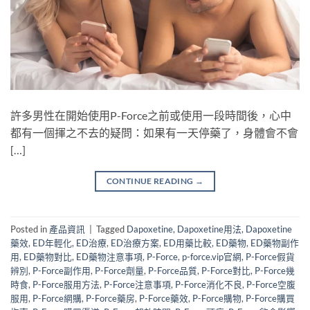
許多男性在開始使用P-Force之前或使用一段時間後，心中
都有一個揮之不去的疑問：如果有一天停藥了，身體會不會
[…]
CONTINUE READING
→
Posted in
產品資訊
|
Tagged
Dapoxetine
,
Dapoxetine用法
,
Dapoxetine
藥效
,
ED年輕化
,
ED治療
,
ED治療方案
,
ED用藥比較
,
ED藥物
,
ED藥物副作
用
,
ED藥物對比
,
ED藥物注意事項
,
P-Force
,
p-force.vip官網
,
P-Force假貨
辨別
,
P-Force副作用
,
P-Force劑量
,
P-Force品質
,
P-Force對比
,
P-Force幾
時食
,
P-Force服用方法
,
P-Force注意事項
,
P-Force消化不良
,
P-Force空腹
服用
,
P-Force網購
,
P-Force藥房
,
P-Force藥效
,
P-Force購物
,
P-Force購買