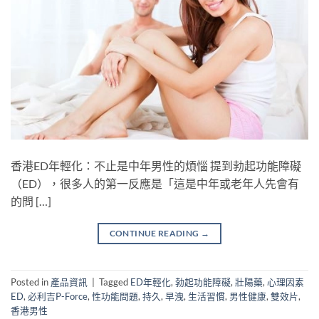
香港ED年輕化：不止是中年男性的煩惱 提到勃起功能障礙
（ED），很多人的第一反應是「這是中年或老年人先會有
的問 […]
CONTINUE READING
→
Posted in
產品資訊
|
Tagged
ED年輕化
,
勃起功能障礙
,
壯陽藥
,
心理因素
ED
,
必利吉P-Force
,
性功能問題
,
持久
,
早洩
,
生活習慣
,
男性健康
,
雙效片
,
香港男性