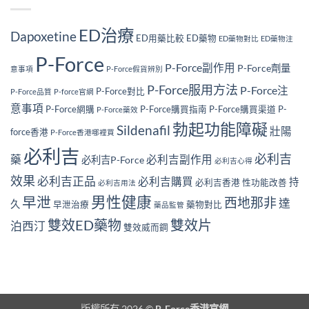
ED治療
Dapoxetine
ED用藥比較
ED藥物
ED藥物對比
ED藥物注
P-Force
P-Force副作用
P-Force劑量
意事項
P-Force假貨辨別
P-Force服用方法
P-Force注
P-Force對比
P-Force品質
P-force官網
意事項
P-Force網購
P-Force購買指南
P-Force購買渠道
P-
P-Force藥效
勃起功能障礙
Sildenafil
壯陽
force香港
P-Force香港哪裡買
必利吉
必利吉
藥
必利吉副作用
必利吉P-Force
必利吉心得
效果
必利吉正品
必利吉購買
持
必利吉香港
性功能改善
必利吉用法
男性健康
早泄
西地那非
達
久
早泄治療
藥物對比
藥品監管
雙效ED藥物
雙效片
泊西汀
雙效威而鋼
版權所有 2026 ©
P-Force香港官網