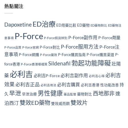
熱點關注
ED治療
Dapoxetine
ED用藥比較
ED藥物
ED藥物對比
ED藥物注
P-Force
P-Force副作用
P-Force劑量
意事項
P-Force假貨辨別
P-Force服用方法
P-Force注
P-Force對比
P-Force品質
P-force官網
意事項
P-Force網購
P-Force購買指南
P-Force購買渠道
P-
P-Force藥效
勃起功能障礙
Sildenafil
壯陽
force香港
P-Force香港哪裡買
必利吉
必利吉
藥
必利吉副作用
必利吉P-Force
必利吉心得
效果
必利吉正品
必利吉購買
持
必利吉香港
性功能改善
必利吉用法
男性健康
早泄
西地那非
達
久
早泄治療
藥物對比
藥品監管
雙效ED藥物
雙效片
泊西汀
雙效威而鋼