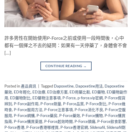
許多男性在開始使用P-Force之前或使用一段時間後，心中
都有一個揮之不去的疑問：如果有一天停藥了，身體會不會
[…]
CONTINUE READING
→
Posted in
產品資訊
|
Tagged
Dapoxetine
,
Dapoxetine用法
,
Dapoxetine
藥效
,
ED年輕化
,
ED治療
,
ED治療方案
,
ED用藥比較
,
ED藥物
,
ED藥物副作
用
,
ED藥物對比
,
ED藥物注意事項
,
P-Force
,
p-force.vip官網
,
P-Force假貨
辨別
,
P-Force副作用
,
P-Force劑量
,
P-Force品質
,
P-Force對比
,
P-Force幾
時食
,
P-Force服用方法
,
P-Force注意事項
,
P-Force消化不良
,
P-Force空腹
服用
,
P-Force網購
,
P-Force藥房
,
P-Force藥效
,
P-Force購物
,
P-Force購買
指南
,
P-Force購買渠道
,
P-Force起效時間
,
P-Force頭痛
,
P-Force飲食影響
,
P-force香港
,
P-Force香港哪裡買
,
P-force香港官網
,
Sildenafil
,
Sildenafil劑