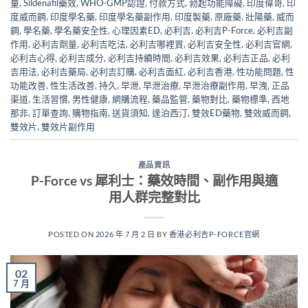
量
,
Sildenafil藥效
,
WHO-GMP認證
,
付款方式
,
勃起功能障礙
,
印度偉哥
,
印
度威而鋼
,
印度學名藥
,
印度學名藥副作用
,
印度製藥
,
原廠藥
,
壯陽藥
,
威而
鋼
,
學名藥
,
學名藥安全性
,
心理因素ED
,
必利吉
,
必利吉P-Force
,
必利吉副
作用
,
必利吉劑量
,
必利吉吃法
,
必利吉哪裡買
,
必利吉安全性
,
必利吉官網
,
必利吉心得
,
必利吉成分
,
必利吉持續時間
,
必利吉效果
,
必利吉正品
,
必利
吉用法
,
必利吉藥局
,
必利吉訂購
,
必利吉面紅
,
必利吉香港
,
性功能問題
,
性
功能改善
,
性生活改善
,
持久
,
早泄
,
早泄治療
,
早泄治療副作用
,
早洩
,
正品
渠道
,
生活習慣
,
男性健康
,
網購流程
,
藥品監管
,
藥物對比
,
藥物標準
,
西地
那非
,
訂單查詢
,
購物指南
,
送貨須知
,
達泊西汀
,
雙效ED藥物
,
雙效威而鋼
,
雙效片
,
雙效片副作用
產品資訊
P-Force vs 犀利士：藥效時間、副作用與適
用人群完整對比
POSTED ON
2026 年 7 月 2 日
BY
香港必利吉P-FORCE官網
02
7 月