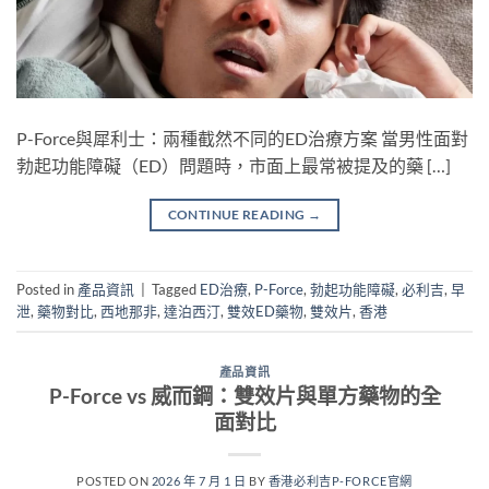
P-Force與犀利士：兩種截然不同的ED治療方案 當男性面對
勃起功能障礙（ED）問題時，市面上最常被提及的藥 […]
CONTINUE READING
→
Posted in
產品資訊
|
Tagged
ED治療
,
P-Force
,
勃起功能障礙
,
必利吉
,
早
泄
,
藥物對比
,
西地那非
,
達泊西汀
,
雙效ED藥物
,
雙效片
,
香港
產品資訊
P-Force vs 威而鋼：雙效片與單方藥物的全
面對比
POSTED ON
2026 年 7 月 1 日
BY
香港必利吉P-FORCE官網