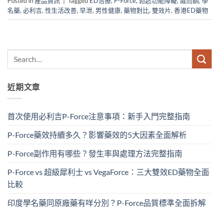
Posted in
產品資訊
|
Tagged
ED治療
,
P-Force
,
勃起功能障礙
,
威而鋼
,
學
名藥
,
必利吉
,
性生活改善
,
早泄
,
男性健康
,
藥物對比
,
雙效片
,
香港ED藥物
近期文章
首次使用必利吉P-Force注意事項：新手入門完整指南
P-Force藥效持續多久？影響藥效的5大因素全面解析
P-Force副作用有哪些？發生率與處理方法完整指南
P-Force vs 超級犀利士 vs VegaForce：三大雙效ED藥物全面
比較
印度學名藥同原廠藥有咩分別？P-Force品質標準全面拆解