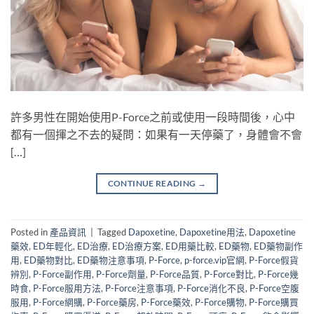
許多男性在開始使用P-Force之前或使用一段時間後，心中
都有一個揮之不去的疑問：如果有一天停藥了，身體會不會
[…]
CONTINUE READING
→
Posted in
產品資訊
|
Tagged
Dapoxetine
,
Dapoxetine用法
,
Dapoxetine
藥效
,
ED年輕化
,
ED治療
,
ED治療方案
,
ED用藥比較
,
ED藥物
,
ED藥物副作
用
,
ED藥物對比
,
ED藥物注意事項
,
P-Force
,
p-force.vip官網
,
P-Force假貨
辨別
,
P-Force副作用
,
P-Force劑量
,
P-Force品質
,
P-Force對比
,
P-Force幾
時食
,
P-Force服用方法
,
P-Force注意事項
,
P-Force消化不良
,
P-Force空腹
服用
,
P-Force網購
,
P-Force藥房
,
P-Force藥效
,
P-Force購物
,
P-Force購買