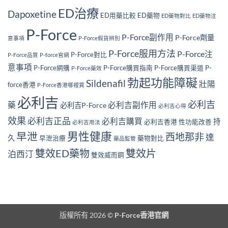
ED治療
Dapoxetine
ED用藥比較
ED藥物
ED藥物對比
ED藥物注
P-Force
P-Force副作用
P-Force劑量
意事項
P-Force假貨辨別
P-Force服用方法
P-Force注
P-Force對比
P-Force品質
P-force官網
意事項
P-Force網購
P-Force購買指南
P-Force購買渠道
P-
P-Force藥效
勃起功能障礙
Sildenafil
壯陽
force香港
P-Force香港哪裡買
必利吉
必利吉
藥
必利吉副作用
必利吉P-Force
必利吉心得
效果
必利吉正品
必利吉購買
持
必利吉香港
性功能改善
必利吉用法
男性健康
早泄
西地那非
達
久
早泄治療
藥物對比
藥品監管
雙效ED藥物
雙效片
泊西汀
雙效威而鋼
版權所有 2026 ©
P-Force香港官網