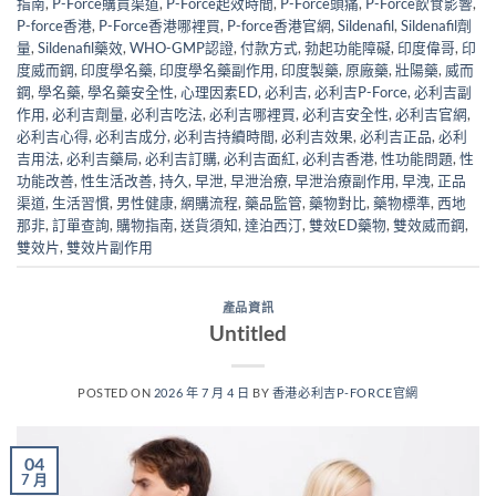
指南
,
P-Force購買渠道
,
P-Force起效時間
,
P-Force頭痛
,
P-Force飲食影響
,
P-force香港
,
P-Force香港哪裡買
,
P-force香港官網
,
Sildenafil
,
Sildenafil劑
量
,
Sildenafil藥效
,
WHO-GMP認證
,
付款方式
,
勃起功能障礙
,
印度偉哥
,
印
度威而鋼
,
印度學名藥
,
印度學名藥副作用
,
印度製藥
,
原廠藥
,
壯陽藥
,
威而
鋼
,
學名藥
,
學名藥安全性
,
心理因素ED
,
必利吉
,
必利吉P-Force
,
必利吉副
作用
,
必利吉劑量
,
必利吉吃法
,
必利吉哪裡買
,
必利吉安全性
,
必利吉官網
,
必利吉心得
,
必利吉成分
,
必利吉持續時間
,
必利吉效果
,
必利吉正品
,
必利
吉用法
,
必利吉藥局
,
必利吉訂購
,
必利吉面紅
,
必利吉香港
,
性功能問題
,
性
功能改善
,
性生活改善
,
持久
,
早泄
,
早泄治療
,
早泄治療副作用
,
早洩
,
正品
渠道
,
生活習慣
,
男性健康
,
網購流程
,
藥品監管
,
藥物對比
,
藥物標準
,
西地
那非
,
訂單查詢
,
購物指南
,
送貨須知
,
達泊西汀
,
雙效ED藥物
,
雙效威而鋼
,
雙效片
,
雙效片副作用
產品資訊
Untitled
POSTED ON
2026 年 7 月 4 日
BY
香港必利吉P-FORCE官網
04
7 月