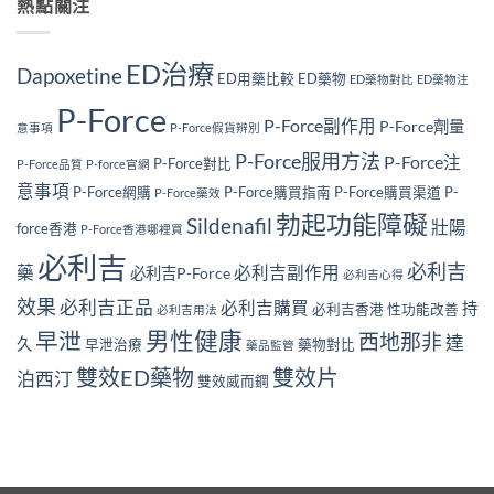
熱點關注
ED治療
Dapoxetine
ED用藥比較
ED藥物
ED藥物對比
ED藥物注
P-Force
P-Force副作用
P-Force劑量
意事項
P-Force假貨辨別
P-Force服用方法
P-Force注
P-Force對比
P-Force品質
P-force官網
意事項
P-Force網購
P-Force購買指南
P-Force購買渠道
P-
P-Force藥效
勃起功能障礙
Sildenafil
壯陽
force香港
P-Force香港哪裡買
必利吉
必利吉
藥
必利吉副作用
必利吉P-Force
必利吉心得
效果
必利吉正品
必利吉購買
持
必利吉香港
性功能改善
必利吉用法
男性健康
早泄
西地那非
達
久
早泄治療
藥物對比
藥品監管
雙效ED藥物
雙效片
泊西汀
雙效威而鋼