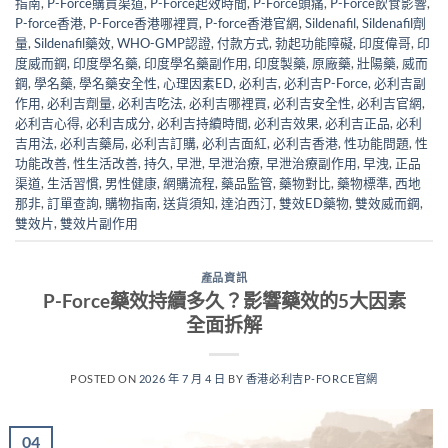
指南
,
P-Force購買渠道
,
P-Force起效時間
,
P-Force頭痛
,
P-Force飲食影響
,
P-force香港
,
P-Force香港哪裡買
,
P-force香港官網
,
Sildenafil
,
Sildenafil劑
量
,
Sildenafil藥效
,
WHO-GMP認證
,
付款方式
,
勃起功能障礙
,
印度偉哥
,
印
度威而鋼
,
印度學名藥
,
印度學名藥副作用
,
印度製藥
,
原廠藥
,
壯陽藥
,
威而
鋼
,
學名藥
,
學名藥安全性
,
心理因素ED
,
必利吉
,
必利吉P-Force
,
必利吉副
作用
,
必利吉劑量
,
必利吉吃法
,
必利吉哪裡買
,
必利吉安全性
,
必利吉官網
,
必利吉心得
,
必利吉成分
,
必利吉持續時間
,
必利吉效果
,
必利吉正品
,
必利
吉用法
,
必利吉藥局
,
必利吉訂購
,
必利吉面紅
,
必利吉香港
,
性功能問題
,
性
功能改善
,
性生活改善
,
持久
,
早泄
,
早泄治療
,
早泄治療副作用
,
早洩
,
正品
渠道
,
生活習慣
,
男性健康
,
網購流程
,
藥品監管
,
藥物對比
,
藥物標準
,
西地
那非
,
訂單查詢
,
購物指南
,
送貨須知
,
達泊西汀
,
雙效ED藥物
,
雙效威而鋼
,
雙效片
,
雙效片副作用
產品資訊
P-Force藥效持續多久？影響藥效的5大因素
全面拆解
POSTED ON
2026 年 7 月 4 日
BY
香港必利吉P-FORCE官網
04