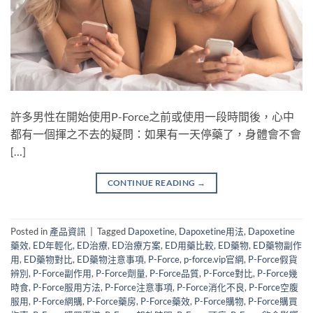
許多男性在開始使用P-Force之前或使用一段時間後，心中
都有一個揮之不去的疑問：如果有一天停藥了，身體會不會
[…]
CONTINUE READING
→
Posted in
產品資訊
|
Tagged
Dapoxetine
,
Dapoxetine用法
,
Dapoxetine
藥效
,
ED年輕化
,
ED治療
,
ED治療方案
,
ED用藥比較
,
ED藥物
,
ED藥物副作
用
,
ED藥物對比
,
ED藥物注意事項
,
P-Force
,
p-force.vip官網
,
P-Force假貨
辨別
,
P-Force副作用
,
P-Force劑量
,
P-Force品質
,
P-Force對比
,
P-Force幾
時食
,
P-Force服用方法
,
P-Force注意事項
,
P-Force消化不良
,
P-Force空腹
服用
,
P-Force網購
,
P-Force藥房
,
P-Force藥效
,
P-Force購物
,
P-Force購買