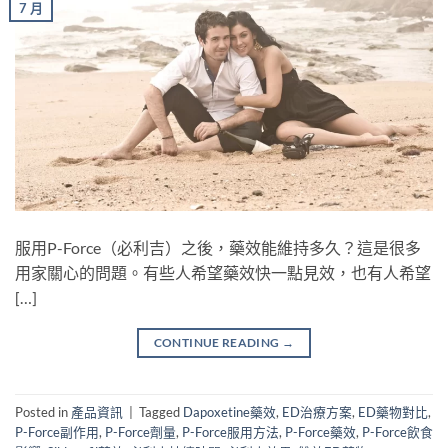
7 月
服用P-Force（必利吉）之後，藥效能維持多久？這是很多
用家關心的問題。有些人希望藥效快一點見效，也有人希望
[…]
CONTINUE READING
→
Posted in
產品資訊
|
Tagged
Dapoxetine藥效
,
ED治療方案
,
ED藥物對比
,
P-Force副作用
,
P-Force劑量
,
P-Force服用方法
,
P-Force藥效
,
P-Force飲食