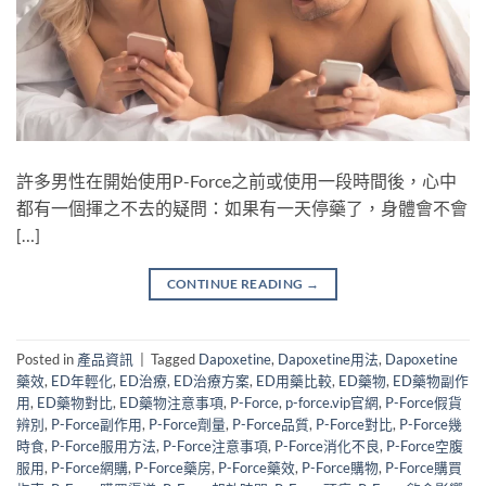
許多男性在開始使用P-Force之前或使用一段時間後，心中
都有一個揮之不去的疑問：如果有一天停藥了，身體會不會
[…]
CONTINUE READING
→
Posted in
產品資訊
|
Tagged
Dapoxetine
,
Dapoxetine用法
,
Dapoxetine
藥效
,
ED年輕化
,
ED治療
,
ED治療方案
,
ED用藥比較
,
ED藥物
,
ED藥物副作
用
,
ED藥物對比
,
ED藥物注意事項
,
P-Force
,
p-force.vip官網
,
P-Force假貨
辨別
,
P-Force副作用
,
P-Force劑量
,
P-Force品質
,
P-Force對比
,
P-Force幾
時食
,
P-Force服用方法
,
P-Force注意事項
,
P-Force消化不良
,
P-Force空腹
服用
,
P-Force網購
,
P-Force藥房
,
P-Force藥效
,
P-Force購物
,
P-Force購買