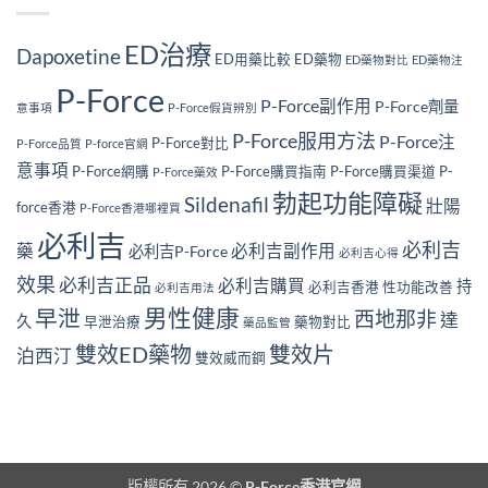
ED治療
Dapoxetine
ED用藥比較
ED藥物
ED藥物對比
ED藥物注
P-Force
P-Force副作用
P-Force劑量
意事項
P-Force假貨辨別
P-Force服用方法
P-Force注
P-Force對比
P-Force品質
P-force官網
意事項
P-Force網購
P-Force購買指南
P-Force購買渠道
P-
P-Force藥效
勃起功能障礙
Sildenafil
壯陽
force香港
P-Force香港哪裡買
必利吉
必利吉
藥
必利吉副作用
必利吉P-Force
必利吉心得
效果
必利吉正品
必利吉購買
持
必利吉香港
性功能改善
必利吉用法
男性健康
早泄
西地那非
達
久
早泄治療
藥物對比
藥品監管
雙效ED藥物
雙效片
泊西汀
雙效威而鋼
版權所有 2026 ©
P-Force香港官網