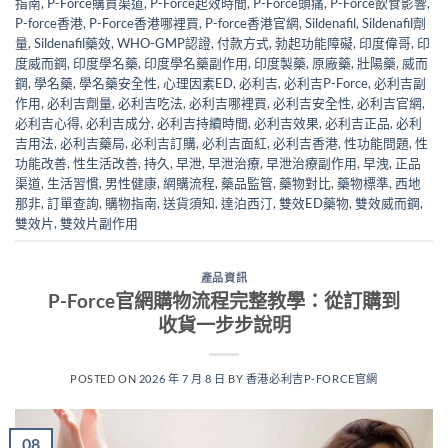
指南
,
P-Force購買渠道
,
P-Force起效時間
,
P-Force頭痛
,
P-Force飲食影響
,
P-force香港
,
P-Force香港哪裡買
,
P-force香港官網
,
Sildenafil
,
Sildenafil劑
量
,
Sildenafil藥效
,
WHO-GMP認證
,
付款方式
,
勃起功能障礙
,
印度偉哥
,
印
度威而鋼
,
印度學名藥
,
印度學名藥副作用
,
印度製藥
,
原廠藥
,
壯陽藥
,
威而
鋼
,
學名藥
,
學名藥安全性
,
心理因素ED
,
必利吉
,
必利吉P-Force
,
必利吉副
作用
,
必利吉劑量
,
必利吉吃法
,
必利吉哪裡買
,
必利吉安全性
,
必利吉官網
,
必利吉心得
,
必利吉成分
,
必利吉持續時間
,
必利吉效果
,
必利吉正品
,
必利
吉用法
,
必利吉藥局
,
必利吉訂購
,
必利吉面紅
,
必利吉香港
,
性功能問題
,
性
功能改善
,
性生活改善
,
持久
,
早泄
,
早泄治療
,
早泄治療副作用
,
早洩
,
正品
渠道
,
生活習慣
,
男性健康
,
網購流程
,
藥品監管
,
藥物對比
,
藥物標準
,
西地
那非
,
訂單查詢
,
購物指南
,
送貨須知
,
達泊西汀
,
雙效ED藥物
,
雙效威而鋼
,
雙效片
,
雙效片副作用
產品資訊
P-Force官網購物流程完整教學：從訂購到
收貨一步步說明
POSTED ON
2026 年 7 月 8 日
BY
香港必利吉P-FORCE官網
08