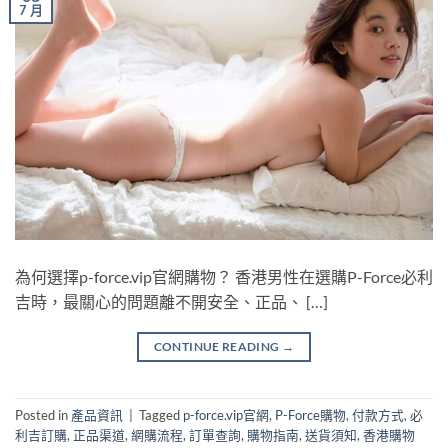
7 月
為何選擇p-force.vip官網購物？ 香港男性在選購P-Force必利
吉時，最關心的問題離不開安全、正品、 […]
CONTINUE READING
→
Posted in
產品資訊
|
Tagged
p-force.vip官網
,
P-Force購物
,
付款方式
,
必
利吉訂購
,
正品渠道
,
網購流程
,
訂單查詢
,
購物指南
,
送貨須知
,
香港購物