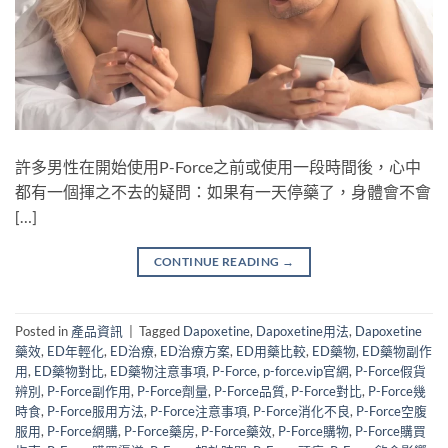
許多男性在開始使用P-Force之前或使用一段時間後，心中
都有一個揮之不去的疑問：如果有一天停藥了，身體會不會
[…]
CONTINUE READING
→
Posted in
產品資訊
|
Tagged
Dapoxetine
,
Dapoxetine用法
,
Dapoxetine
藥效
,
ED年輕化
,
ED治療
,
ED治療方案
,
ED用藥比較
,
ED藥物
,
ED藥物副作
用
,
ED藥物對比
,
ED藥物注意事項
,
P-Force
,
p-force.vip官網
,
P-Force假貨
辨別
,
P-Force副作用
,
P-Force劑量
,
P-Force品質
,
P-Force對比
,
P-Force幾
時食
,
P-Force服用方法
,
P-Force注意事項
,
P-Force消化不良
,
P-Force空腹
服用
,
P-Force網購
,
P-Force藥房
,
P-Force藥效
,
P-Force購物
,
P-Force購買