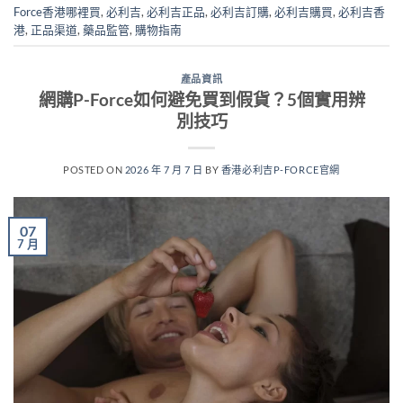
Force香港哪裡買
,
必利吉
,
必利吉正品
,
必利吉訂購
,
必利吉購買
,
必利吉香
港
,
正品渠道
,
藥品監管
,
購物指南
產品資訊
網購P-Force如何避免買到假貨？5個實用辨
別技巧
POSTED ON
2026 年 7 月 7 日
BY
香港必利吉P-FORCE官網
07
7 月