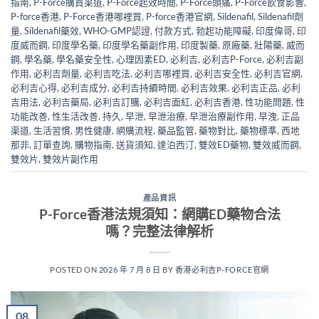
指南
,
P-Force購買渠道
,
P-Force起效時間
,
P-Force頭痛
,
P-Force飲食影響
,
P-force香港
,
P-Force香港哪裡買
,
P-force香港官網
,
Sildenafil
,
Sildenafil劑
量
,
Sildenafil藥效
,
WHO-GMP認證
,
付款方式
,
勃起功能障礙
,
印度偉哥
,
印
度威而鋼
,
印度學名藥
,
印度學名藥副作用
,
印度製藥
,
原廠藥
,
壯陽藥
,
威而
鋼
,
學名藥
,
學名藥安全性
,
心理因素ED
,
必利吉
,
必利吉P-Force
,
必利吉副
作用
,
必利吉劑量
,
必利吉吃法
,
必利吉哪裡買
,
必利吉安全性
,
必利吉官網
,
必利吉心得
,
必利吉成分
,
必利吉持續時間
,
必利吉效果
,
必利吉正品
,
必利
吉用法
,
必利吉藥局
,
必利吉訂購
,
必利吉面紅
,
必利吉香港
,
性功能問題
,
性
功能改善
,
性生活改善
,
持久
,
早泄
,
早泄治療
,
早泄治療副作用
,
早洩
,
正品
渠道
,
生活習慣
,
男性健康
,
網購流程
,
藥品監管
,
藥物對比
,
藥物標準
,
西地
那非
,
訂單查詢
,
購物指南
,
送貨須知
,
達泊西汀
,
雙效ED藥物
,
雙效威而鋼
,
雙效片
,
雙效片副作用
產品資訊
P-Force香港法規須知：網購ED藥物合法
嗎？完整法律解析
POSTED ON
2026 年 7 月 8 日
BY
香港必利吉P-FORCE官網
08