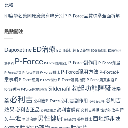
比較
印度學名藥同原廠藥有咩分別？P-Force品質標準全面拆解
熱點關注
ED治療
Dapoxetine
ED用藥比較
ED藥物
ED藥物對比
ED藥物注
P-Force
P-Force副作用
P-Force劑量
意事項
P-Force假貨辨別
P-Force服用方法
P-Force注
P-Force對比
P-Force品質
P-force官網
意事項
P-Force網購
P-Force購買指南
P-Force購買渠道
P-
P-Force藥效
勃起功能障礙
Sildenafil
壯陽
force香港
P-Force香港哪裡買
必利吉
必利吉
藥
必利吉副作用
必利吉P-Force
必利吉心得
效果
必利吉正品
必利吉購買
持
必利吉香港
性功能改善
必利吉用法
男性健康
早泄
西地那非
達
久
早泄治療
藥物對比
藥品監管
雙效ED藥物
雙效片