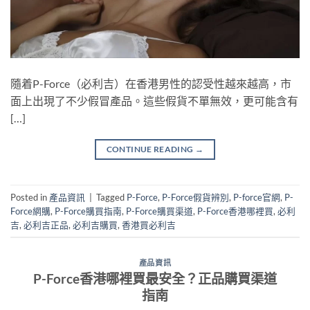
隨着P-Force（必利吉）在香港男性的認受性越來越高，市
面上出現了不少假冒產品。這些假貨不單無效，更可能含有
[…]
CONTINUE READING
→
Posted in
產品資訊
|
Tagged
P-Force
,
P-Force假貨辨別
,
P-force官網
,
P-
Force網購
,
P-Force購買指南
,
P-Force購買渠道
,
P-Force香港哪裡買
,
必利
吉
,
必利吉正品
,
必利吉購買
,
香港買必利吉
產品資訊
P-Force香港哪裡買最安全？正品購買渠道
指南