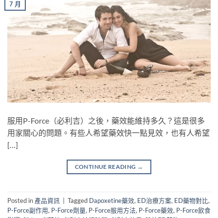
7 月
服用P-Force（必利吉）之後，藥效能維持多久？這是很多
用家關心的問題。有些人希望藥效快一點見效，也有人希望
[…]
CONTINUE READING
→
Posted in
產品資訊
|
Tagged
Dapoxetine藥效
,
ED治療方案
,
ED藥物對比
,
P-Force副作用
,
P-Force劑量
,
P-Force服用方法
,
P-Force藥效
,
P-Force飲食