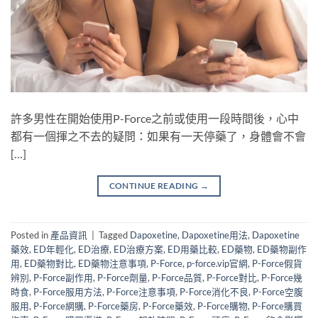
許多男性在開始使用P-Force之前或使用一段時間後，心中
都有一個揮之不去的疑問：如果有一天停藥了，身體會不會
[…]
CONTINUE READING
→
Posted in
產品資訊
|
Tagged
Dapoxetine
,
Dapoxetine用法
,
Dapoxetine
藥效
,
ED年輕化
,
ED治療
,
ED治療方案
,
ED用藥比較
,
ED藥物
,
ED藥物副作
用
,
ED藥物對比
,
ED藥物注意事項
,
P-Force
,
p-force.vip官網
,
P-Force假貨
辨別
,
P-Force副作用
,
P-Force劑量
,
P-Force品質
,
P-Force對比
,
P-Force幾
時食
,
P-Force服用方法
,
P-Force注意事項
,
P-Force消化不良
,
P-Force空腹
服用
,
P-Force網購
,
P-Force藥房
,
P-Force藥效
,
P-Force購物
,
P-Force購買