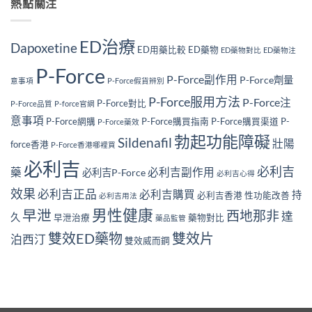
熱點關注
ED治療
Dapoxetine
ED用藥比較
ED藥物
ED藥物對比
ED藥物注
P-Force
P-Force副作用
P-Force劑量
意事項
P-Force假貨辨別
P-Force服用方法
P-Force注
P-Force對比
P-Force品質
P-force官網
意事項
P-Force網購
P-Force購買指南
P-Force購買渠道
P-
P-Force藥效
勃起功能障礙
Sildenafil
壯陽
force香港
P-Force香港哪裡買
必利吉
必利吉
藥
必利吉副作用
必利吉P-Force
必利吉心得
效果
必利吉正品
必利吉購買
持
必利吉香港
性功能改善
必利吉用法
男性健康
早泄
西地那非
達
久
早泄治療
藥物對比
藥品監管
雙效ED藥物
雙效片
泊西汀
雙效威而鋼