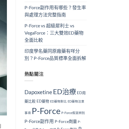
P-Force副作用有哪些？發生率
與處理方法完整指南
P-Force vs 超級犀利士 vs
VegaForce：三大雙效ED藥物
全面比較
印度學名藥同原廠藥有咩分
別？P-Force品質標準全面拆解
熱點關注
ED治療
Dapoxetine
ED用
藥比較
ED藥物
ED藥物對比
ED藥物注意
P-Force
事項
P-Force假貨辨別
P-Force副作用
P-Force劑量
P-
到
P-