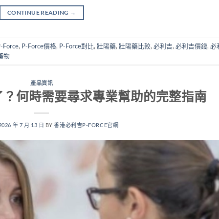
CONTINUE READING
→
-Force
,
P-Force價格
,
P-Force對比
,
壯陽藥
,
壯陽藥比較
,
必利吉
,
必利吉價錢
,
必
藥物
產品資訊
了？何時需要尋求專業幫助的完整指南
2026 年 7 月 13 日
BY
香港必利吉P-FORCE官網