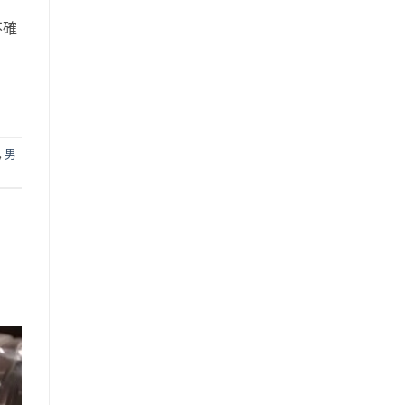
不確
,
男