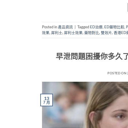
Posted in
產品資訊
|
Tagged
ED治療
,
ED藥物比較
,
P
效果
,
犀利士
,
犀利士效果
,
藥物對比
,
雙效片
,
香港ED
早泄問題困擾你多久
POSTED ON
13
7 月