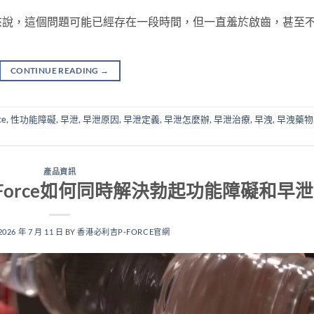
來說，這個問題可能已經存在一段時間，但一直羞於啟齒，甚至
CONTINUE READING
→
ce
,
性功能障礙
,
早泄
,
早泄原因
,
早泄定義
,
早泄怎麼辦
,
早泄治療
,
早洩
,
早洩藥物
產品資訊
Force如何同時解決勃起功能障礙和早泄
2026 年 7 月 11 日
BY
香港必利吉P-FORCE官網