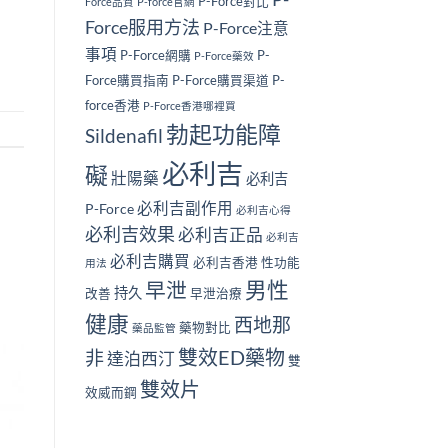
P-Force對比
Force品質
P-force官網
Force服用方法
P-Force注意
事項
P-Force網購
P-
P-Force藥效
Force購買指南
P-Force購買渠道
P-
force香港
P-Force香港哪裡買
勃起功能障
Sildenafil
必利吉
礙
壯陽藥
必利吉
必利吉副作用
P-Force
必利吉心得
必利吉效果
必利吉正品
必利吉
必利吉購買
必利吉香港
性功能
用法
男性
早泄
持久
改善
早泄治療
健康
西地那
藥物對比
藥品監管
雙效ED藥物
非
達泊西汀
雙
雙效片
效威而鋼